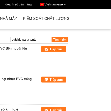
Vietnamese
doanh số bán hàng :
 NHÀ MÁY
KIỂM SOÁT CHẤT LƯỢNG
PVC Bên ngoài lều
Tiếp xúc
m bạt nhựa PVC tráng
Tiếp xúc
 sở kim loại
Tiếp xúc