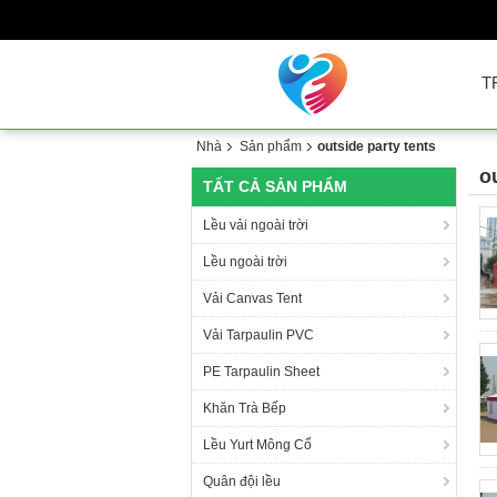
T
Nhà
Sản phẩm
outside party tents
o
TẤT CẢ SẢN PHẨM
Lều vải ngoài trời
Lều ngoài trời
Vải Canvas Tent
Vải Tarpaulin PVC
PE Tarpaulin Sheet
Khăn Trà Bếp
Lều Yurt Mông Cổ
Quân đội lều