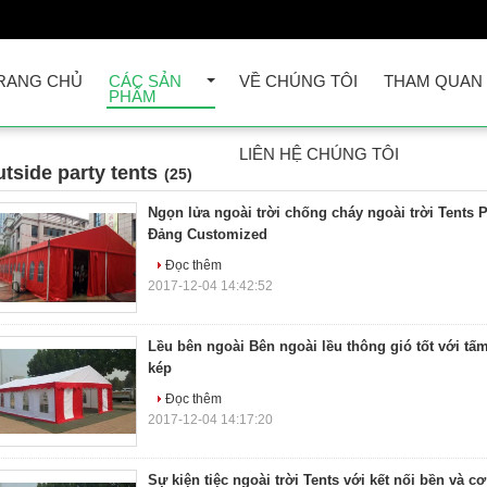
RANG CHỦ
CÁC SẢN
VỀ CHÚNG TÔI
THAM QUAN
PHẨM
LIÊN HỆ CHÚNG TÔI
utside party tents
(25)
Ngọn lửa ngoài trời chống cháy ngoài trời Tents 
Đảng Customized
Đọc thêm
2017-12-04 14:42:52
Lều bên ngoài Bên ngoài lều thông gió tốt với tấ
kép
Đọc thêm
2017-12-04 14:17:20
Sự kiện tiệc ngoài trời Tents với kết nối bền và cơ