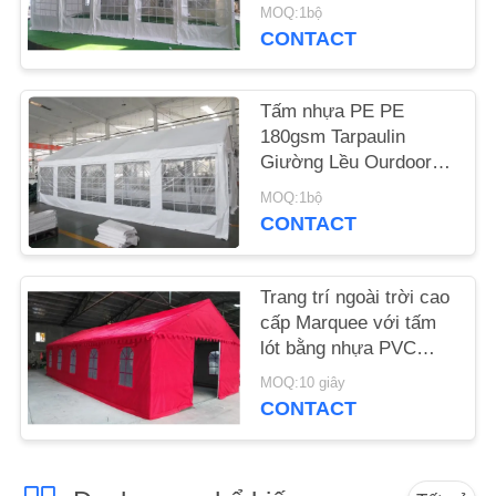
Trắng Tấm Bạt
MOQ:1bộ
Tarpaulin với Khung
CONTACT
SƠ
thép Thép mạ kẽm &
Khung
ĐỒ
Tấm nhựa PE PE
TRANG
180gsm Tarpaulin
WEB
Giường Lều Ourdoor
với Windows Dành cho
MOQ:1bộ
Chải
CONTACT
PRIVACY
POLICY
Trang trí ngoài trời cao
cấp Marquee với tấm
lót bằng nhựa PVC
trắng mạnh mẽ 500gsm
MOQ:10 giây
CONTACT