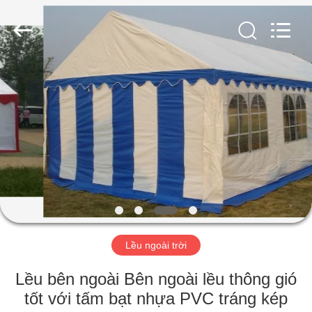
Silk
Road
Enterprise
Management
Services
Co.,LTD.
All
Rights
TRANG
Reserved.
CHỦ
CÁC
SẢN
PHẨM
VỀ
Lều ngoài trời
CHÚNG
TÔI
Lều bên ngoài Bên ngoài lều thông gió
tốt với tấm bạt nhựa PVC tráng kép