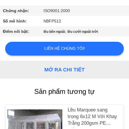
THAM
QUAN
Chứng nhận:
ISO9001:2000
NHÀ
Số mô hình:
NBFP512
MÁY
Điểm nổi bật:
,
lều bên ngoài
lều cưới ngoài trời
KIỂM
LIÊN HỆ CHÚNG TÔI!
SOÁT
CHẤT
MỞ RA CHI TIẾT
LƯỢNG
Sản phẩm tương tự
LIÊN
HỆ
Lều Marquee sang
CHÚNG
trọng 6x12 M Với Khay
TÔI
Trắng 200gsm PE