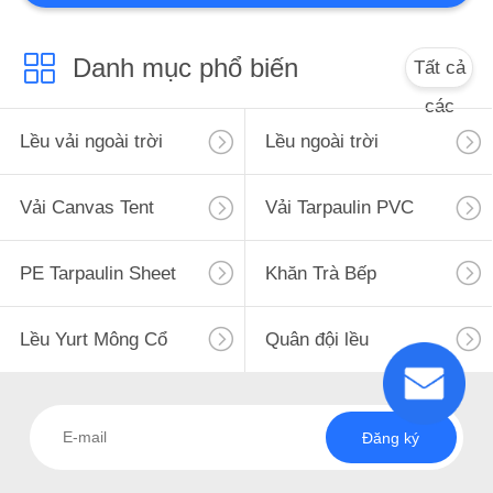
10
Danh mục phổ biến
Tất cả
Canvas thả vải
các
Lều vải ngoài trời
Lều ngoài trời
Vải Canvas Tent
Vải Tarpaulin PVC
13
PE Tarpaulin Sheet
Khăn Trà Bếp
Túi nghỉ ngủ
Lều Yurt Mông Cổ
Quân đội lều
Đăng ký
26