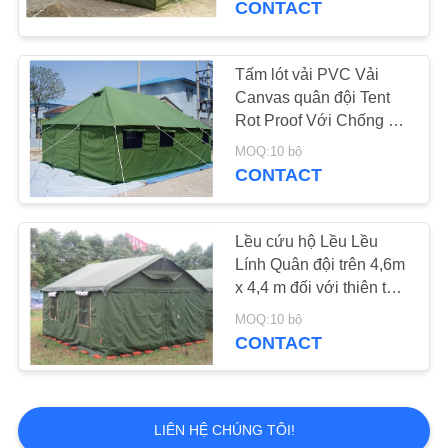
CONTACT
22
Gazebo Folding
Tấm lót vải PVC Vải
Canvas quân đội Tent
Tent
Rot Proof Với Chống gió
mạnh
MOQ:10 bộ
CONTACT
Lều cứu hộ Lều Lều
22
Lính Quân đội trên 4,6m
Lều Cắm trại ngoài
x 4,4 m đối với thiên tai
khẩn cấp
trời
MOQ:10 bộ
CONTACT
LIÊN HỆ CHÚNG TÔI!