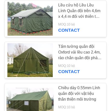
Lều cứu hộ Lều Lều
Lính Quân đội trên 4,6m
22
x 4,4 m đối với thiên tai
khẩn cấp
MOQ:10 bộ
Lều Yurt Mông Cổ
CONTACT
Tấm tường quân đội
Oxford vải lều cao 2.4m,
rào chắn quân đội phát
hành lều
12
MOQ:10 bộ
CONTACT
Quân đội lều
Chiều dày 0.55mm Lính
quân đội với vật liệu
thân thiện môi trường
MOQ:10 bộ