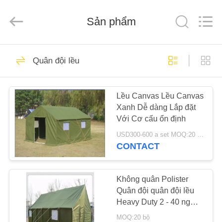
Silk
Road
Enterprise
Sản phẩm
Management
Services
Co.,LTD.
All
Rights
TRANG
25
Reserved.
Quân đội lều
CHỦ
Lều vải ngoài trời
Lều Canvas Lều Canvas
CÁC
Xanh Dễ dàng Lắp đặt
SẢN
Với ​​Cơ cấu ổn định
PHẨM
USD300-600 a set MOQ:20 bộ
CONTACT
30
VỀ
CHÚNG
Không quân Polister
Lều ngoài trời
Quân đội quân đội lều
TÔI
Heavy Duty 2 - 40 người
Với Khung thép
MOQ:20 bộ