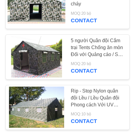
cháy
SƠ
MOQ:20 bộ
CONTACT
38
ĐỒ
TRANG
PE Tarpaulin Sheet
5 người Quân đội Cắm
WEB
trại Tents Chống ăn mòn
Đối với Quảng cáo / Sự
kiện
PRIVACY
MOQ:20 bộ
CONTACT
POLICY
30
Rip - Stop Nylon quân
đội Lều / Lều Quân đội
Khăn Trà Bếp
Phong cách Với UV
kháng
MOQ:10 bộ
CONTACT