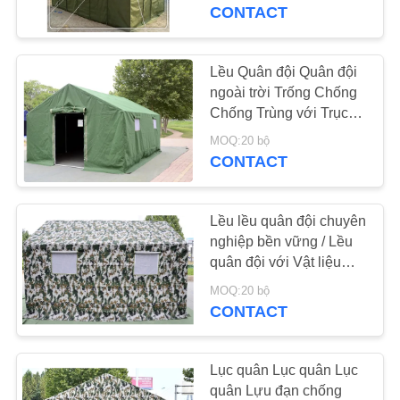
THAM
CONTACT
QUAN
NHÀ
Lều Quân đội Quân đội
27
MÁY
ngoài trời Trống Chống
Chống Trùng với Trục
Vải Canvas Tent
Thép Kẽm Trục
MOQ:20 bộ
KIỂM
CONTACT
SOÁT
CHẤT
Lều lều quân đội chuyên
LƯỢNG
nghiệp bền vững / Lều
quân đội với Vật liệu
35
Vinyl
MOQ:20 bộ
LIÊN
CONTACT
Vải Tarpaulin PVC
HỆ
CHÚNG
Lục quân Lục quân Lục
TÔI
quân Lựu đạn chống