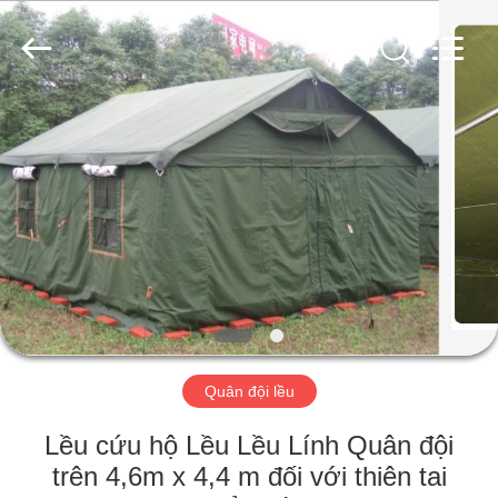
Silk
Road
Enterprise
Management
Services
Co.,LTD.
All
Rights
TRANG
Reserved.
CHỦ
CÁC
SẢN
PHẨM
VỀ
Quân đội lều
CHÚNG
TÔI
Lều cứu hộ Lều Lều Lính Quân đội
trên 4,6m x 4,4 m đối với thiên tai