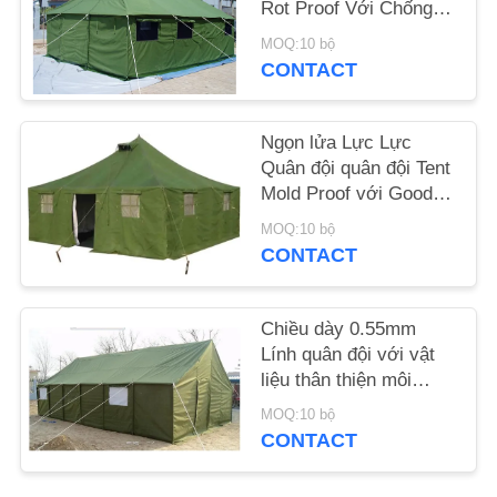
Rot Proof Với Chống
gió mạnh
SƠ
MOQ:10 bộ
CONTACT
ĐỒ
TRANG
Ngọn lửa Lực Lực
WEB
Quân đội quân đội Tent
Mold Proof với Good
Tearing Resistant
PRIVACY
MOQ:10 bộ
CONTACT
POLICY
Chiều dày 0.55mm
Lính quân đội với vật
liệu thân thiện môi
trường
MOQ:10 bộ
CONTACT