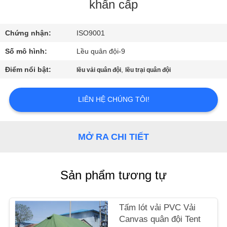
THAM
khẩn cấp
QUAN
Chứng nhận:
ISO9001
NHÀ
Số mô hình:
Lều quân đội-9
MÁY
Điểm nổi bật:
,
lều vải quân đội
lều trại quân đội
KIỂM
LIÊN HỆ CHÚNG TÔI!
SOÁT
CHẤT
LƯỢNG
MỞ RA CHI TIẾT
LIÊN
Sản phẩm tương tự
HỆ
CHÚNG
Tấm lót vải PVC Vải
TÔI
Canvas quân đội Tent