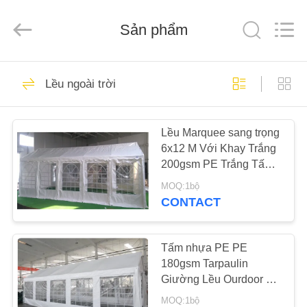
Silk
Road
Enterprise
Sản phẩm
Management
Services
Co.,LTD.
All
Rights
TRANG
25
Reserved.
Lều ngoài trời
CHỦ
Lều vải ngoài trời
Lều Marquee sang trọng
CÁC
6x12 M Với Khay Trắng
SẢN
200gsm PE Trắng Tấm
PHẨM
Bạt Tarpaulin với Khung
MOQ:1bộ
thép Thép mạ kẽm
CONTACT
&amp; Khung
30
VỀ
CHÚNG
Tấm nhựa PE PE
Lều ngoài trời
180gsm Tarpaulin
TÔI
Giường Lều Ourdoor với
Windows Dành cho
MOQ:1bộ