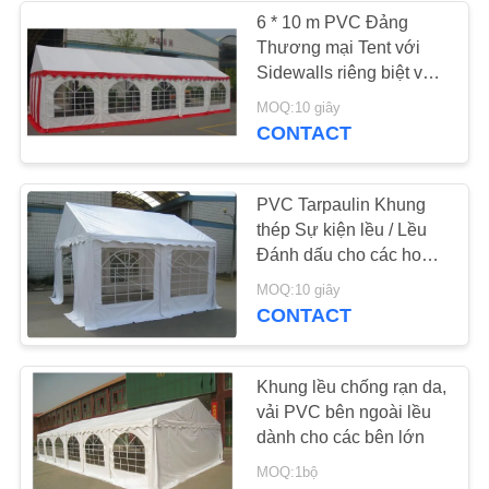
6 * 10 m PVC Đảng
Thương mại Tent với
22
Sidewalls riêng biệt và
chân Chân
MOQ:10 giây
Lều Yurt Mông Cổ
CONTACT
PVC Tarpaulin Khung
thép Sự kiện lều / Lều
Đánh dấu cho các hoạt
động bên ngoài
12
MOQ:10 giây
CONTACT
Quân đội lều
Khung lều chống rạn da,
vải PVC bên ngoài lều
dành cho các bên lớn
MOQ:1bộ