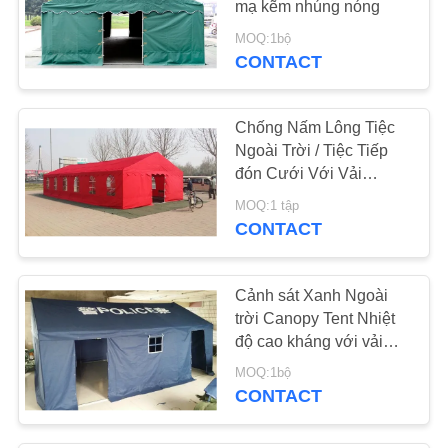
mạ kẽm nhúng nóng
10
MOQ:1bộ
CONTACT
Canvas thả vải
Chống Nấm Lông Tiệc
Ngoài Trời / Tiệc Tiếp
đón Cưới Với Vải
Acrylic
MOQ:1 tập
CONTACT
13
Túi nghỉ ngủ
Cảnh sát Xanh Ngoài
trời Canopy Tent Nhiệt
độ cao kháng với vải
Oxford
MOQ:1bộ
CONTACT
26