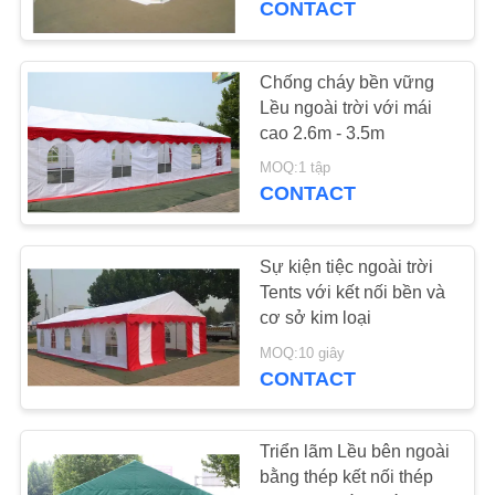
CONTACT
22
Gazebo Folding
Chống cháy bền vững
Lều ngoài trời với mái
Tent
cao 2.6m - 3.5m
MOQ:1 tập
CONTACT
Sự kiện tiệc ngoài trời
22
Tents với kết nối bền và
Lều Cắm trại ngoài
cơ sở kim loại
trời
MOQ:10 giây
CONTACT
Triển lãm Lều bên ngoài
bằng thép kết nối thép