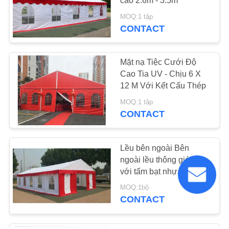
cao 2.6m - 3.5m
MOQ:1 tập
CONTACT
Mặt nạ Tiệc Cưới Độ
Cao Tia UV - Chịu 6 X
12 M Với Kết Cấu Thép
MOQ:1 tập
CONTACT
Lều bên ngoài Bên
ngoài lều thông gió tốt
với tấm bạt nhựa PVC
tráng kép
MOQ:1bộ
CONTACT