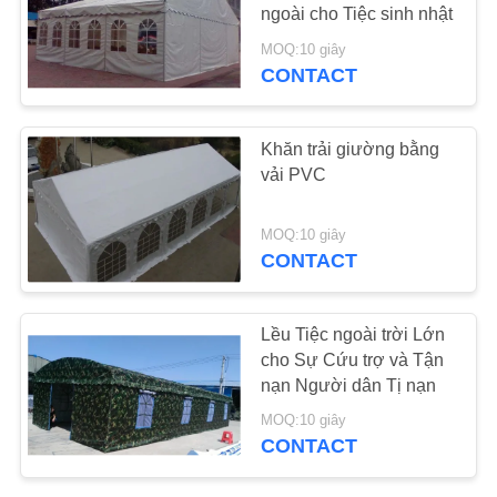
ngoài cho Tiệc sinh nhật
SƠ
MOQ:10 giây
CONTACT
38
ĐỒ
TRANG
PE Tarpaulin Sheet
Khăn trải giường bằng
WEB
vải PVC
PRIVACY
MOQ:10 giây
CONTACT
POLICY
30
Lều Tiệc ngoài trời Lớn
cho Sự Cứu trợ và Tận
Khăn Trà Bếp
nạn Người dân Tị nạn
MOQ:10 giây
CONTACT