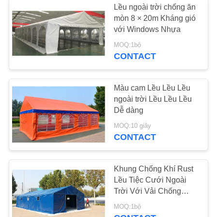
Lều ngoài trời chống ăn
Quân đội Camo
mòn 8 × 20m Kháng gió
với Windows Nhựa
Netting
MOQ:1bộ
CONTACT
Màu cam Lều Lều Lều
ngoài trời Lều Lều Lều
Dễ dàng
MOQ:10 giây
CONTACT
Khung Chống Khí Rust
Lều Tiệc Cưới Ngoài
Trời Với Vải Chống
Nóng
MOQ:1bộ