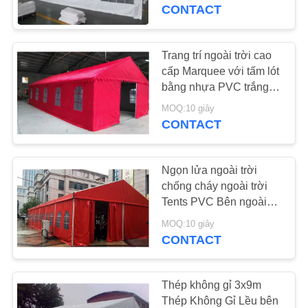
THAM
Chải
CONTACT
QUAN
NHÀ
Trang trí ngoài trời cao
27
MÁY
cấp Marquee với tấm lót
bằng nhựa PVC trắng
Vải Canvas Tent
mạnh mẽ 500gsm
MOQ:10 giây
KIỂM
CONTACT
SOÁT
CHẤT
Ngọn lửa ngoài trời
LƯỢNG
chống cháy ngoài trời
Tents PVC Bên ngoài
35
lều Đảng Customized
MOQ:10 giây
LIÊN
CONTACT
Vải Tarpaulin PVC
HỆ
CHÚNG
Thép không gỉ 3x9m
TÔI
Thép Không Gỉ Lều bên