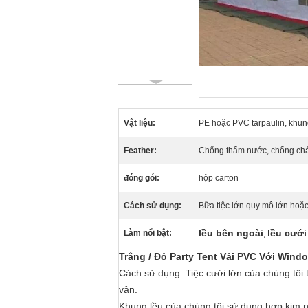
Vật liệu:
PE hoặc PVC tarpaulin, khun
Feather:
Chống thấm nước, chống cháy
đóng gói:
hộp carton
Cách sử dụng:
Bữa tiệc lớn quy mô lớn hoặc
lều bên ngoài
lều cưới
Làm nổi bật:
,
Trắng / Đỏ Party Tent Vải PVC Với Windo
Cách sử dụng: Tiệc cưới lớn của chúng tôi 
vân.
Khung lều của chúng tôi sử dụng hợp kim n