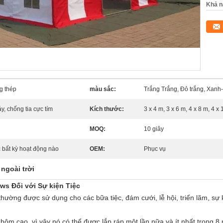
Khả n
g thép
màu sắc:
Trắng Trắng, Đỏ trắng, Xanh-T
, chống tia cực tím
Kích thước:
3 x 4 m, 3 x 6 m, 4 x 8 m, 4 x 1
MOQ:
10 giây
 bất kỳ hoạt động nào
OEM:
Phục vụ
 ngoài trời
ws Đối với Sự kiện Tiệc
thường được sử dụng cho các bữa tiệc, đám cưới, lễ hội, triển lãm, sự
hôm cao, vì vậy nó có thể được lắp ráp một lần nữa và ít nhất trong 8