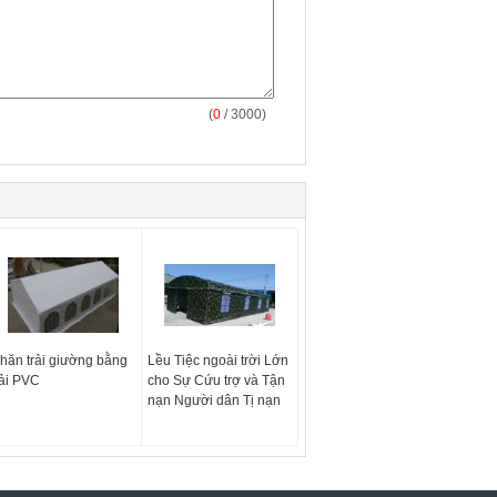
(
0
/ 3000)
hăn trải giường bằng
Lều Tiệc ngoài trời Lớn
ải PVC
cho Sự Cứu trợ và Tận
nạn Người dân Tị nạn