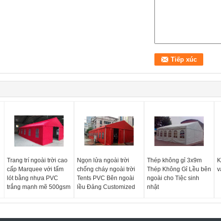
Trang trí ngoài trời cao
Ngọn lửa ngoài trời
Thép không gỉ 3x9m
K
cấp Marquee với tấm
chống cháy ngoài trời
Thép Không Gỉ Lều bên
v
lót bằng nhựa PVC
Tents PVC Bên ngoài
ngoài cho Tiệc sinh
trắng mạnh mẽ 500gsm
lều Đảng Customized
nhật