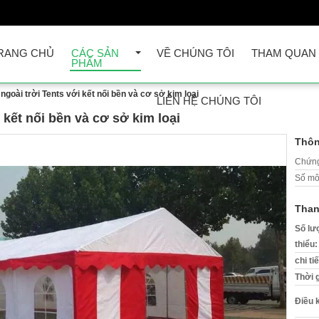
RANG CHỦ
CÁC SẢN
VỀ CHÚNG TÔI
THAM QUAN
PHẨM
 ngoài trời Tents với kết nối bền và cơ sở kim loại
LIÊN HỆ CHÚNG TÔI
i kết nối bền và cơ sở kim loại
Thôn
Chứng
Số mô
Than
Số lư
thiểu:
chi ti
Thời 
Điều 