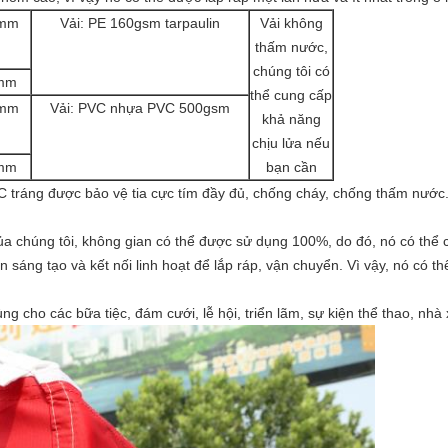
8mm
Vải: PE 160gsm tarpaulin
Vải không
thấm nước,
chúng tôi có
2mm
thể cung cấp
0mm
Vải: PVC nhựa PVC 500gsm
khả năng
chịu lửa nếu
2mm
bạn cần
VC tráng được bảo vệ tia cực tím đầy đủ, chống cháy, chống thấm nước
của chúng tôi, không gian có thể được sử dụng 100%, do đó, nó có thể
 sáng tạo và kết nối linh hoạt để lắp ráp, vận chuyển.
Vì vậy, nó có th
g cho các bữa tiệc, đám cưới, lễ hội, triển lãm, sự kiện thể thao, nhà