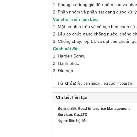
1. Khung sử dụng giá đỡ nhôm cao và phầ
2. Phần nhôm và phần sắt đang được xử lý 
Vải cho Triển lãm Lều
1. Mặt nạ phía trên và vỏ bọc bên cạnh sử
2. Lều có chức năng chống nước, chống ch
3. Chống cháy: lớp B1 và ​​đạt tiêu chuẩn q
Cách cài đặt
1. Harden Screw
2. Hạnh phúc
3. Đĩa nạp
,
Từ khóa:
lều bên ngoài
lều cưới ngoài trời
Chi tiết liên lạc
Beijing Silk Road Enterprise Management
Services Co.,LTD
Người liên hệ:
Mr.