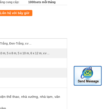
ăng cung cấp:
1000sets mỗi tháng
Liên hệ với bây giờ
rắng, Đen-Trắng, v.v ...
0 m, 5 x 8 m, 5 x 10 m, 6 x 12 m, v.v ...
 kiện thể thao, nhà xưởng, nhà tạm, vân
 năm