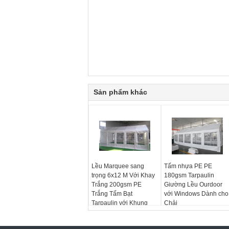
Sản phẩm khác
Lều Marquee sang
Tấm nhựa PE PE
trọng 6x12 M Với Khay
180gsm Tarpaulin
Trắng 200gsm PE
Giường Lều Ourdoor
Trắng Tấm Bạt
với Windows Dành cho
Tarpaulin với Khung
Chải
thép Thép mạ kẽm
&amp; Khung