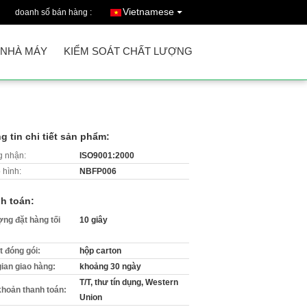
Vietnamese
doanh số bán hàng :
 NHÀ MÁY
KIỂM SOÁT CHẤT LƯỢNG
g tin chi tiết sản phẩm:
 nhận:
ISO9001:2000
 hình:
NBFP006
h toán:
ợng đặt hàng tối
10 giây
ết đóng gói:
hộp carton
gian giao hàng:
khoảng 30 ngày
T/T, thư tín dụng, Western
khoản thanh toán:
Union