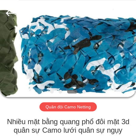
Silk
Road
Enterprise
Management
Services
Co.,LTD.
All
Rights
TRANG
Reserved.
CHỦ
CÁC
SẢN
PHẨM
VỀ
Quân đội Camo Netting
CHÚNG
TÔI
Nhiều mặt bằng quang phổ đôi mặt 3d
quân sự Camo lưới quân sự ngụy