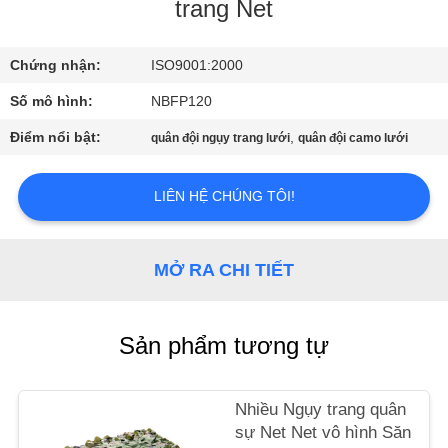
THAM
trang Net
QUAN
Chứng nhận:
ISO9001:2000
NHÀ
Số mô hình:
NBFP120
MÁY
Điểm nổi bật:
,
quân đội ngụy trang lưới
quân đội camo lưới
KIỂM
LIÊN HỆ CHÚNG TÔI!
SOÁT
CHẤT
LƯỢNG
MỞ RA CHI TIẾT
LIÊN
Sản phẩm tương tự
HỆ
CHÚNG
Nhiều Ngụy trang quân
TÔI
sự Net Net vô hình Săn