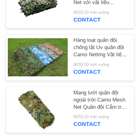
Net với vật liệu
Polyester
SƠ
MOQ:50 mét vuông
CONTACT
ĐỒ
TRANG
Hàng loạt quân đội
WEB
chống lật Uv quân đội
Camo Netting Vật liệu
chống cháy Polyester
PRIVACY
MOQ:50 mét vuông
CONTACT
POLICY
Mạng lưới quân đội
ngoài trời Camo Mesh
Net Quân đội Cắm trại
săn bắn Thám hiểm
MOQ:50 mét vuông
Quân đội Ngụy trang
CONTACT
Nets