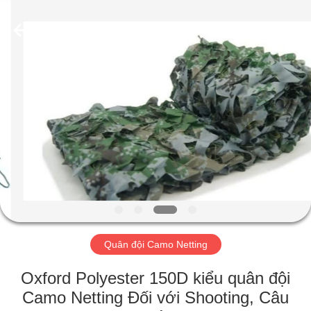
Silk
Road
Enterprise
Management
Services
Co.,LTD.
All
Rights
TRANG
Reserved.
CHỦ
CÁC
SẢN
PHẨM
VỀ
Quân đội Camo Netting
CHÚNG
TÔI
Oxford Polyester 150D kiểu quân đội
Camo Netting Đối với Shooting, Câu