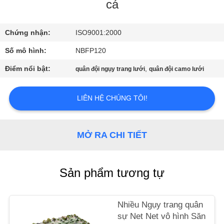
THAM
cá
QUAN
Chứng nhận:
ISO9001:2000
NHÀ
Số mô hình:
NBFP120
MÁY
Điểm nổi bật:
,
quân đội ngụy trang lưới
quân đội camo lưới
KIỂM
LIÊN HỆ CHÚNG TÔI!
SOÁT
CHẤT
LƯỢNG
MỞ RA CHI TIẾT
LIÊN
Sản phẩm tương tự
HỆ
CHÚNG
Nhiều Ngụy trang quân
TÔI
sự Net Net vô hình Săn