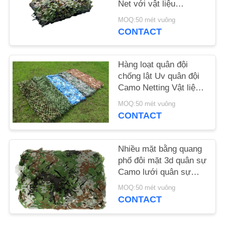
Net với vật liệu
Polyester
SƠ
MOQ:50 mét vuông
CONTACT
ĐỒ
TRANG
Hàng loạt quân đội
WEB
chống lật Uv quân đội
Camo Netting Vật liệu
chống cháy Polyester
PRIVACY
MOQ:50 mét vuông
CONTACT
POLICY
Nhiều mặt bằng quang
phổ đôi mặt 3d quân sự
Camo lưới quân sự
ngụy trang Net
MOQ:50 mét vuông
CONTACT