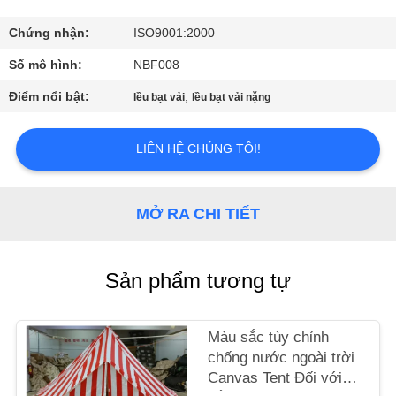
THAM
QUAN
Chứng nhận:
ISO9001:2000
NHÀ
Số mô hình:
NBF008
MÁY
Điểm nổi bật:
,
lều bạt vải
lều bạt vải nặng
KIỂM
LIÊN HỆ CHÚNG TÔI!
SOÁT
CHẤT
MỞ RA CHI TIẾT
LƯỢNG
Sản phẩm tương tự
LIÊN
HỆ
Màu sắc tùy chỉnh
CHÚNG
chống nước ngoài trời
TÔI
Canvas Tent Đối với