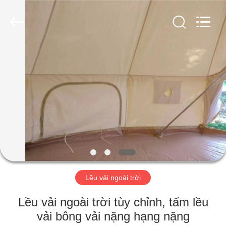
Silk
Road
Enterprise
Management
Services
Co.,LTD.
All
Rights
TRANG
Reserved.
CHỦ
CÁC
SẢN
PHẨM
VỀ
Lều vải ngoài trời
CHÚNG
TÔI
Lều vải ngoài trời tùy chỉnh, tấm lều
vải bông vải nặng hạng nặng