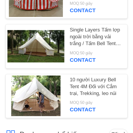
cắm trại bãi biển 5
MOQ:50 giây
người
CONTACT
SƠ
ĐỒ
Single Layers Tấm lợp
TRANG
ngoài trời bằng vải
WEB
trắng / Tấm Bell Tent
For Hiking Equipment
MOQ:50 giây
CONTACT
PRIVACY
POLICY
10 người Luxury Bell
Tent 4M Đối với Cắm
trại, Trekking, leo núi
MOQ:50 giây
CONTACT