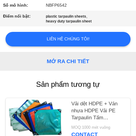
THAM
Số mô hình:
NBFP6542
QUAN
Điểm nổi bật:
,
plastic tarpaulin sheets
NHÀ
heavy duty tarpaulin sheet
MÁY
LIÊN HỆ CHÚNG TÔI!
KIỂM
SOÁT
MỞ RA CHI TIẾT
CHẤT
LƯỢNG
Sản phẩm tương tự
LIÊN
Vải dệt HDPE + Ván
HỆ
nhựa HDPE Vải PE
Tarpaulin Tấm
CHÚNG
Polyethylene Tarpaulin
MOQ:1000 mét vuông
TÔI
CONTACT