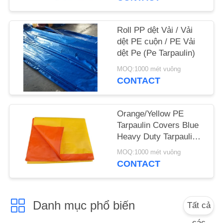
SƠ
Roll PP dệt Vải / Vải
ĐỒ
dệt PE cuộn / PE Vải
dệt Pe (Pe Tarpaulin)
TRANG
WEB
MOQ:1000 mét vuông
CONTACT
PRIVACY
Orange/Yellow PE
POLICY
Tarpaulin Covers Blue
Heavy Duty Tarpaulins
Waterproof Ground
MOQ:1000 mét vuông
Sheet Cover
CONTACT
Danh mục phổ biến
Tất cả
các