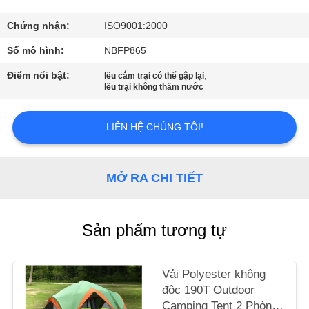
THAM
QUAN
Chứng nhận:
ISO9001:2000
NHÀ
Số mô hình:
NBFP865
MÁY
Điểm nổi bật:
,
lều cắm trại có thể gập lại
lều trại không thấm nước
KIỂM
LIÊN HỆ CHÚNG TÔI!
SOÁT
CHẤT
MỞ RA CHI TIẾT
LƯỢNG
LIÊN
Sản phẩm tương tự
HỆ
CHÚNG
Vải Polyester không
độc 190T Outdoor
TÔI
Camping Tent 2 Phòng