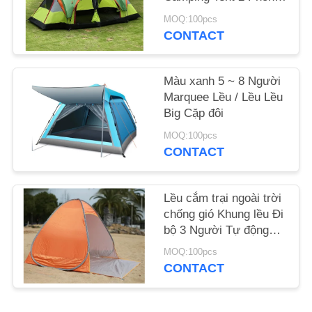
Dành cho Người 8
MOQ:100pcs
To10
SƠ
CONTACT
ĐỒ
TRANG
Màu xanh 5 ~ 8 Người
Marquee Lều / Lều Lều
WEB
Big Cặp đôi
MOQ:100pcs
PRIVACY
CONTACT
POLICY
Lều cắm trại ngoài trời
chống gió Khung lều Đi
bộ 3 Người Tự động
bật lên Lều
MOQ:100pcs
CONTACT