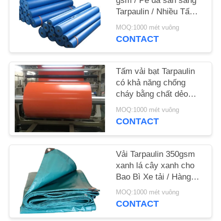
gsm / Pe đã sẵn sàng
Tarpaulin / Nhiều Tấm /
SƠ
Canvas Roll
MOQ:1000 mét vuông
ĐỒ
CONTACT
TRANG
WEB
Tấm vải bạt Tarpaulin
có khả năng chống
cháy bằng chất dẻo
PRIVACY
1000D có khả năng
MOQ:1000 mét vuông
chống thấm, phủ bóng,
POLICY
CONTACT
lều
Vải Tarpaulin 350gsm
xanh lá cây xanh cho
Bao Bì Xe tải / Hàng
Hóa, Chống oxy hóa
MOQ:1000 mét vuông
CONTACT