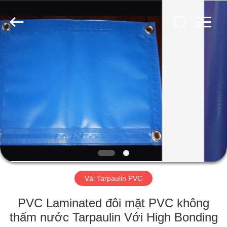
Silk
Road
Enterprise
Management
Services
Co.,LTD.
All
Rights
TRANG
Reserved.
CHỦ
CÁC
SẢN
PHẨM
VỀ
Vải Tarpaulin PVC
CHÚNG
TÔI
PVC Laminated đôi mặt PVC không
thấm nước Tarpaulin Với High Bonding