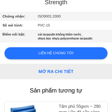
THAM
Strength
QUAN
Chứng nhận:
ISO9001:2000
NHÀ
Số mô hình:
PVC-15
MÁY
Điểm nổi bật:
,
vải tarpaulin không thấm nước
nhựa bọc nhựa polyurethane tarpaulin
KIỂM
SOÁT
LIÊN HỆ CHÚNG TÔI!
CHẤT
LƯỢNG
MỞ RA CHI TIẾT
LIÊN
Sản phẩm tương tự
HỆ
CHÚNG
Tấm phủ 55gsm ~ 290
TÔI