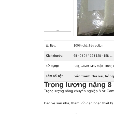
tài liệu:
100% chất liệu cotton
Kích thước:
6ft * 9ft 9ft * 12ft 12ft * 15ft .....
sử dụng:
Bag, Cover, May mặc, Trang c
bức tranh thả vải
bông 
Làm nổi bật:
,
Trọng lượng nặng 8 
Trọng lượng nặng chuyên nghiệp 8 oz Canva
Bảo vệ sàn nhà, thảm, đồ đạc hoặc thiết bị