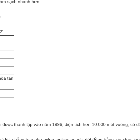
 làm sạch nhanh hơn
c
2'
hòa tan
i được thành lập vào năm 1996, diện tích hơn 10.000 mét vuông, có dâ
 và lót, chẳng hạn như nylon, polyester, vải, dệt đồng bằng, rip-stop, j