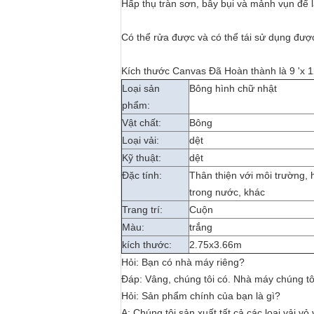
Hấp thụ tràn sơn, bẫy bụi và mảnh vụn để
Có thể rửa được và có thể tái sử dụng đượ
Kích thước Canvas Đã Hoàn thành là 9 'x 1
Loại sản
Bông hình chữ nhật
phẩm:
Vật chất:
Bông
Loại vải:
dệt
Kỹ thuật:
dệt
Đặc tính:
Thân thiện với môi trường, 
trong nước, khác
Trang trí:
Cuộn
Màu:
trắng
kích thước:
2.75x3.66m
Hỏi: Bạn có nhà máy riêng?
Đáp: Vâng, chúng tôi có. Nhà máy chúng tô
Hỏi: Sản phẩm chính của bạn là gì?
A: Chúng tôi sản xuất tất cả các loại vải vỏ