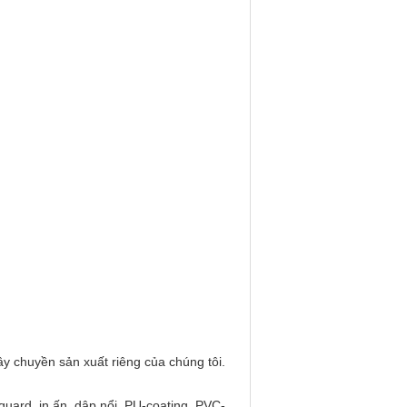
y chuyền sản xuất riêng của chúng tôi.
acquard, in ấn, dập nổi, PU-coating, PVC-