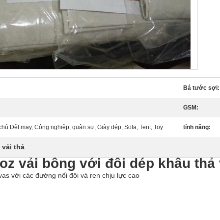
Bá tước sợi:
GSM:
hủ Dệt may, Công nghiệp, quân sự, Giày dép, Sofa, Tent, Toy
tính năng:
vải thả
oz vải bông với đôi dép khâu thả 
s với các đường nối đôi và ren chịu lực cao