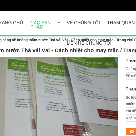
RANG CHỦ
CÁC SẢN
VỀ CHÚNG TÔI
THAM QUAN
PHẨM
g nặng nề không thấm nước Thả vải Vải - Cách nhiệt cho may mặc / Trang chủ 
LIÊN HỆ CHÚNG TÔI
 nước Thả vải Vải - Cách nhiệt cho may mặc / Tran
Thôn
Chứng
Số mô
Than
Số lư
thiểu:
chi ti
Khả n