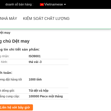
Vietnamese
doanh số bán hàng :
 NHÀ MÁY
KIỂM SOÁT CHẤT LƯỢNG
Dệt may
g chủ Dệt may
g tin chi tiết sản phẩm:
 nhận:
ISO9001
 hình:
thả vải -3
h toán:
ợng đặt hàng tối
1000 tính
ết đóng gói:
Túi dệt và hộp
ăng cung cấp:
100000 Piece một tháng
Liên hệ với bây giờ