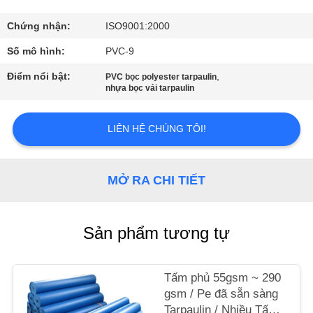
THAM
QUAN
Chứng nhận:
ISO9001:2000
NHÀ
Số mô hình:
PVC-9
MÁY
Điểm nổi bật:
,
PVC bọc polyester tarpaulin
nhựa bọc vải tarpaulin
KIỂM
LIÊN HỆ CHÚNG TÔI!
SOÁT
CHẤT
MỞ RA CHI TIẾT
LƯỢNG
LIÊN
Sản phẩm tương tự
HỆ
CHÚNG
Tấm phủ 55gsm ~ 290
gsm / Pe đã sẵn sàng
TÔI
Tarpaulin / Nhiều Tấm /