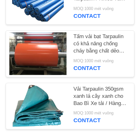
Canvas Roll
MOQ:1000 mét vuông
SƠ
CONTACT
ĐỒ
TRANG
Tấm vải bạt Tarpaulin
có khả năng chống
WEB
cháy bằng chất dẻo
1000D có khả năng
MOQ:1000 mét vuông
PRIVACY
chống thấm, phủ bóng,
CONTACT
lều
POLICY
Vải Tarpaulin 350gsm
xanh lá cây xanh cho
Bao Bì Xe tải / Hàng
Hóa, Chống oxy hóa
MOQ:1000 mét vuông
CONTACT