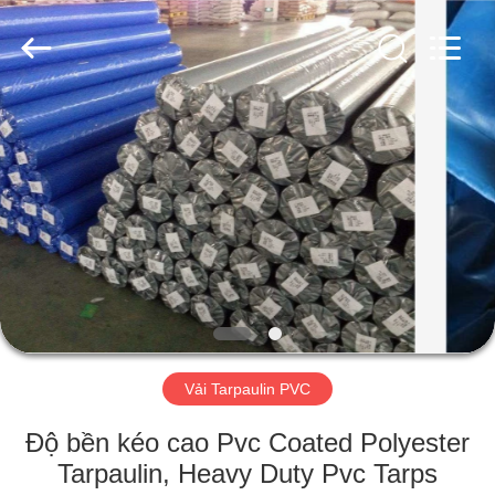
Silk
Road
Enterprise
Management
Services
Co.,LTD.
All
Rights
TRANG
Reserved.
CHỦ
CÁC
SẢN
PHẨM
VỀ
Vải Tarpaulin PVC
CHÚNG
TÔI
Độ bền kéo cao Pvc Coated Polyester
Tarpaulin, Heavy Duty Pvc Tarps