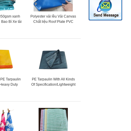
 350gsm xanh
Polyester vải lều Vải Canvas
 Bao Bì Xe tải
Chất liệu Roof Plate PVC
hống oxy hóa
Polyester Tarpaulin
 PE Tarpaulin
PE Tarpaulin With All Kinds
 Heavy Duty
Of Specification/Lightweight
Waterproof
Waterproof Pe Tarpaulin/High
eet Cover
Quality Pe Tarpaulin