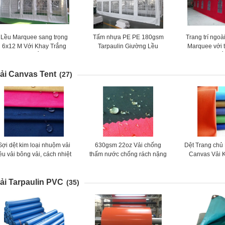
Lều Marquee sang trọng
Tấm nhựa PE PE 180gsm
Trang trí ngoài
6x12 M Với Khay Trắng
Tarpaulin Giường Lều
Marquee với 
200gsm PE Trắng Tấm Bạt
Ourdoor với Windows Dành
nhựa PVC tr
Tarpaulin với Khung thép
cho Chải
500
ải Canvas Tent
hép mạ kẽm &amp; Khung
(27)
Sợi dệt kim loại nhuộm vải
630gsm 22oz Vải chống
Dệt Trang chủ
ều vải bông vải, cách nhiệt
thấm nước chống rách nặng
Canvas Vải 
vật liệu vải ghế sofa
cho lều Shrink-Resistant
hiểm Và Breath
ải Tarpaulin PVC
(35)