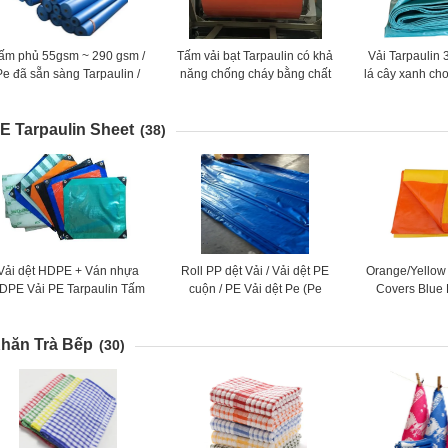
ấm phủ 55gsm ~ 290 gsm /
Tấm vải bạt Tarpaulin có khả
Vải Tarpaulin
Pe đã sẵn sàng Tarpaulin /
năng chống cháy bằng chất
lá cây xanh cho
Nhiều Tấm / Canvas Roll
dẻo 1000D có khả năng
/ Hàng Hóa, C
chống thấm, phủ bóng, lều
E Tarpaulin Sheet
(38)
Vải dệt HDPE + Ván nhựa
Roll PP dệt Vải / Vải dệt PE
Orange/Yellow
DPE Vải PE Tarpaulin Tấm
cuộn / PE Vải dệt Pe (Pe
Covers Blue
Polyethylene Tarpaulin
Tarpaulin)
Tarpaulins 
Ground Sh
hăn Trà Bếp
(30)