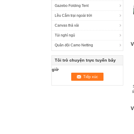
Gazebo Folding Tent
Lều Cắm trại ngoài trời
Canvas thả vải
Túi nghỉ ngủ
V
T
Quân đội Camo Netting
Tôi trò chuyện trực tuyến bây
giờ
l
V