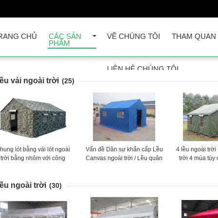
RANG CHỦ
CÁC SẢN
VỀ CHÚNG TÔI
THAM QUAN
PHẨM
LIÊN HỆ CHÚNG TÔI
ều vải ngoài trời
(25)
hung lót bằng vải lót ngoài
Vấn đề Dân sự khẩn cấp Lều
4 lều ngoài trờ
trời bằng nhôm với công
Canvas ngoài trời / Lều quân
trời 4 mùa tùy
nghệ CNC tiên tiến
đội với Vải PVC
với khả năng c
ều ngoài trời
(30)