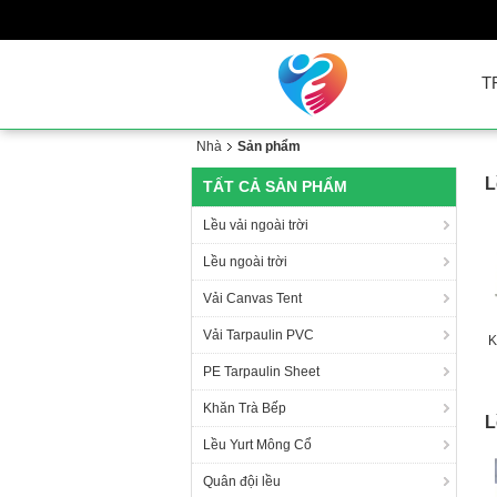
T
Nhà
Sản phẩm
L
TẤT CẢ SẢN PHẨM
Lều vải ngoài trời
Lều ngoài trời
Vải Canvas Tent
Vải Tarpaulin PVC
K
PE Tarpaulin Sheet
Khăn Trà Bếp
L
Lều Yurt Mông Cổ
Quân đội lều