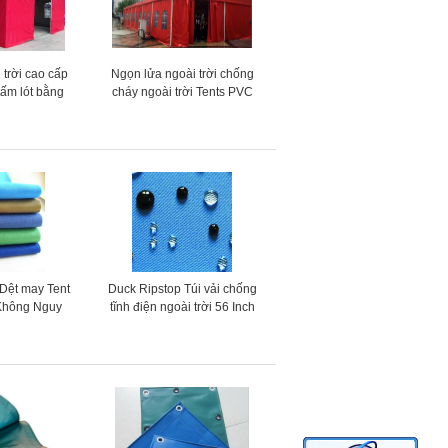
 trời cao cấp
Ngọn lửa ngoài trời chống
tấm lót bằng
cháy ngoài trời Tents PVC
ắng mạnh mẽ
Bên ngoài lều Đảng
gsm
Customized
 Dệt may Tent
Duck Ripstop Túi vải chống
Không Nguy
tĩnh điện ngoài trời 56 Inch
able Vật liệu
Cho Túi hành lý