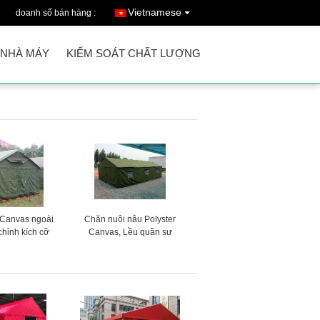
Vietnamese
doanh số bán hàng :
 NHÀ MÁY
KIỂM SOÁT CHẤT LƯỢNG
i Canvas ngoài
Chăn nuôi nâu Polyster
 chỉnh kích cỡ
Canvas, Lều quân sự
hống rách tốt
Canvas cho 10 người