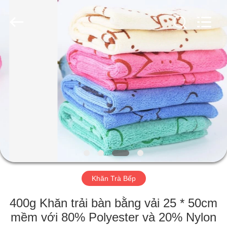
Silk
Road
Enterprise
Management
Services
Co.,LTD.
All
Rights
TRANG
Reserved.
CHỦ
CÁC
SẢN
PHẨM
VỀ
Khăn Trà Bếp
CHÚNG
TÔI
400g Khăn trải bàn bằng vải 25 * 50cm
mềm với 80% Polyester và 20% Nylon