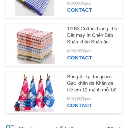
vải chè bán buôn
MOQ:6000pcs
CONTACT
SƠ
ĐỒ
100% Cotton Trang chủ
TRANG
Dệt may In Chén Bếp
WEB
Khăn khăn Khăn ăn
MOQ:3000pcs
CONTACT
PRIVACY
POLICY
Bông 4 lớp Jacquard
Gạc khăn da Khăn da
trẻ em 12 mảnh mỗi bộ
MOQ:6000pcs
CONTACT