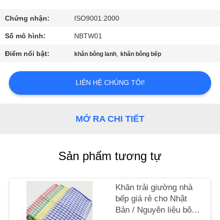
THAM
QUAN
Chứng nhận:
ISO9001:2000
NHÀ
Số mô hình:
NBTW01
MÁY
Điểm nổi bật:
,
khăn bông lanh
khăn bông bếp
KIỂM
LIÊN HỆ CHÚNG TÔI!
SOÁT
CHẤT
MỞ RA CHI TIẾT
LƯỢNG
Sản phẩm tương tự
LIÊN
HỆ
Khăn trải giường nhà
CHÚNG
bếp giá rẻ cho Nhật
TÔI
Bản / Nguyên liệu bông